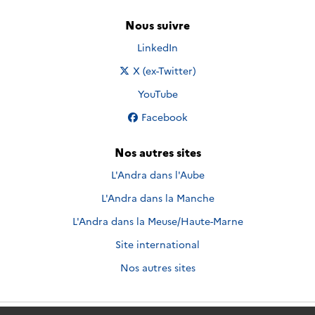
Nous suivre
Nous suivre sur
LinkedIn
Nous suivre sur
X (ex-Twitter)
Nous suivre sur
YouTube
Nous suivre sur
Facebook
Nos autres sites
L'Andra dans l'Aube
L'Andra dans la Manche
L'Andra dans la Meuse/Haute-Marne
Site international
Nos autres sites