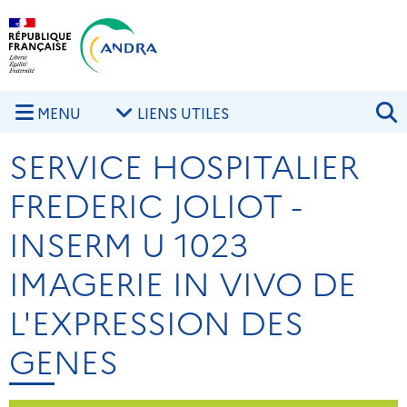
Aller au contenu principal
Skip to navigation
R
MENU
LIENS UTILES
SERVICE HOSPITALIER
FREDERIC JOLIOT -
INSERM U 1023
IMAGERIE IN VIVO DE
L'EXPRESSION DES
GENES