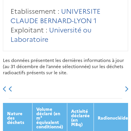
Etablissement :
UNIVERSITE
CLAUDE BERNARD-LYON 1
Exploitant :
Université ou
Laboratoire
Les données présentent les dernières informations à jour
(au 31 décembre de l’année sélectionnée) sur les déchets
radioactifs présents sur le site.
2013
2014
2015
2016
Volume
Activité
Nature
déclaré (en
déclarée
des
m³
Radionucléides
(en
déchets
équivalent
MBq)
conditionné)