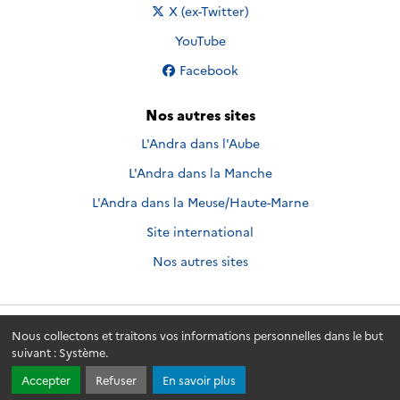
Nous suivre sur
X (ex-Twitter)
Nous suivre sur
YouTube
Nous suivre sur
Facebook
Nos autres sites
L'Andra dans l'Aube
L'Andra dans la Manche
L'Andra dans la Meuse/Haute-Marne
Site international
Nos autres sites
Nous collectons et traitons vos informations personnelles dans le but
Andra.fr
© 2026 - Andra. Tous droits réservés.
suivant :
Système
.
Accepter
Refuser
En savoir plus