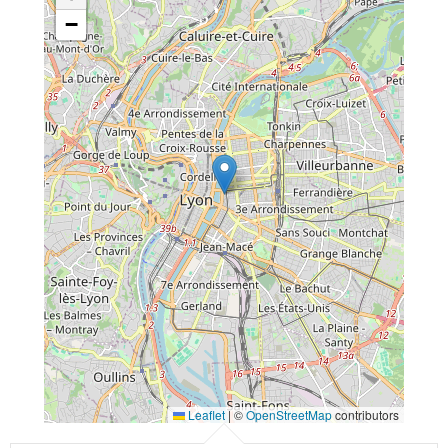
−
Leaflet
|
©
OpenStreetMap
contributors