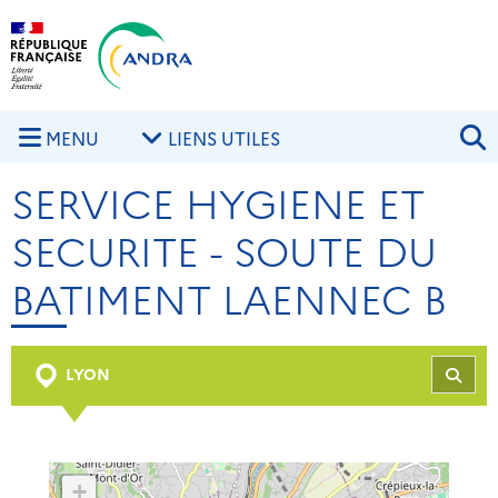
Aller au contenu principal
Skip to navigation
R
MENU
LIENS UTILES
SERVICE HYGIENE ET
SECURITE - SOUTE DU
BATIMENT LAENNEC B
LYON
REC
+