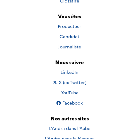
Glossaire
Vous êtes
Producteur
Candidat
Journaliste
Nous suivre
Nous suivre sur
LinkedIn
Nous suivre sur
X (ex-Twitter)
Nous suivre sur
YouTube
Nous suivre sur
Facebook
Nos autres sites
L'Andra dans l'Aube
L'Andra dans la Manche