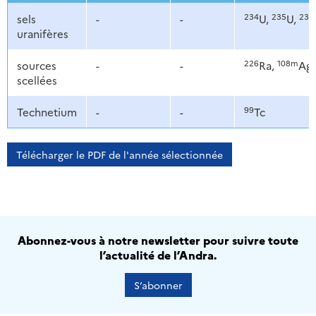
234
235
238
sels
-
-
U,
U,
uranifères
226
108m
sources
-
-
Ra,
Ag
scellées
99
Technetium
-
-
Tc
Télécharger le PDF de l'année sélectionnée
Abonnez-vous à notre newsletter pour suivre toute
l’actualité de l’Andra.
S’abonner