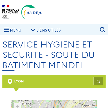
Aller au contenu principal
Skip to navigation
R
MENU
LIENS UTILES
SERVICE HYGIENE ET
SECURITE - SOUTE DU
BATIMENT MENDEL
LYON
REC
+