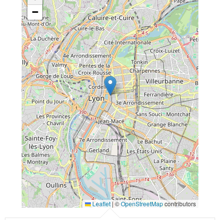
−
Leaflet
|
©
OpenStreetMap
contributors