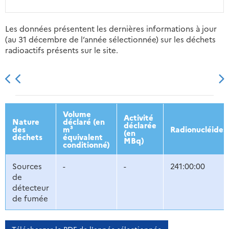
Les données présentent les dernières informations à jour
(au 31 décembre de l’année sélectionnée) sur les déchets
radioactifs présents sur le site.
2013
2014
2015
2016
Volume
Activité
Nature
déclaré (en
déclarée
des
m³
Radionucléides
(en
déchets
équivalent
MBq)
conditionné)
Sources
-
-
241:00:00
de
détecteur
de fumée