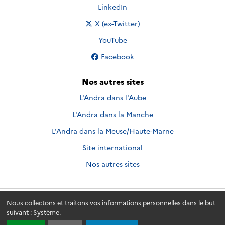
Nous suivre sur
LinkedIn
Nous suivre sur
X (ex-Twitter)
Nous suivre sur
YouTube
Nous suivre sur
Facebook
Nos autres sites
L'Andra dans l'Aube
L'Andra dans la Manche
L'Andra dans la Meuse/Haute-Marne
Site international
Nos autres sites
Nous collectons et traitons vos informations personnelles dans le but
Andra.fr
© 2026 - Andra. Tous droits réservés.
suivant :
Système
.