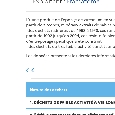
Exploitant :
Framatome
L'usine produit de l'éponge de zirconium en vue
partir de zircones, minéraux extraits de sables 
-des déchets radifères : de 1968 à 1973, ces rés
partir de 1992 jusqu'en 2004, ces résidus faibl
d'entreposage spécifique a été construit.
- des déchets de très faible activité constitué
Les données présentent les dernières information
2013
2014
2015
Nature des déchets
1. DÉCHETS DE FAIBLE ACTIVITÉ À VIE LO
a. Résidus entreposés dans un bâtiment dédié 