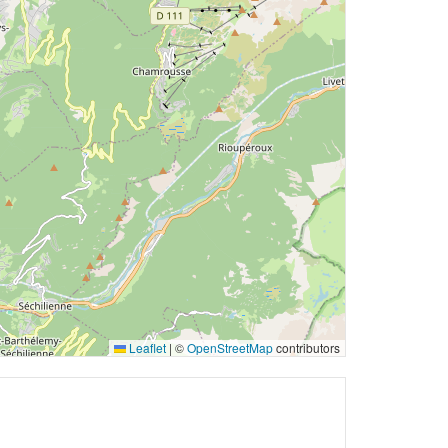
Leaflet
|
©
OpenStreetMap
contributors