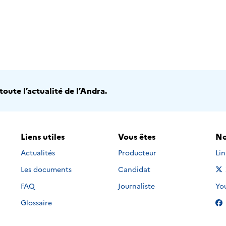
oute l’actualité de l’Andra.
Liens utiles
Vous êtes
No
Nou
Actualités
Producteur
Li
Les documents
Candidat
Nou
FAQ
Journaliste
Yo
Glossaire