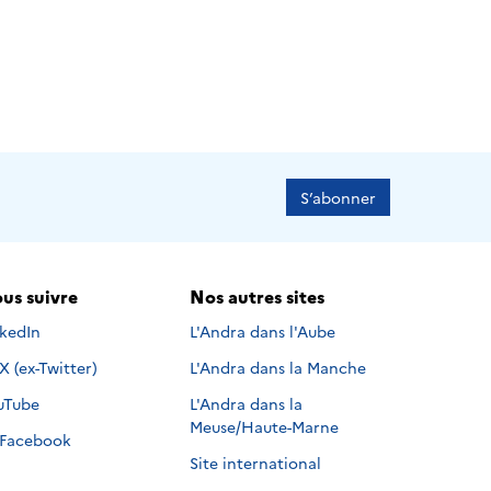
S’abonner
us suivre
Nos autres sites
s suivre sur
nkedIn
L'Andra dans l'Aube
Nous suivre sur
X (ex-Twitter)
L'Andra dans la Manche
s suivre sur
uTube
L'Andra dans la
Meuse/Haute-Marne
Nous suivre sur
Facebook
Site international