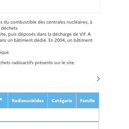
s du combustible des centrales nucléaires, à
e déchets
site, puis déposés dans la décharge de Vif. A
dans un bâtiment dédié. En 2004, un bâtiment
fique
ets radioactifs présents sur le site.
20
2021
2022
2023
2024
ée
Radionucléides
Catégorie
Famille