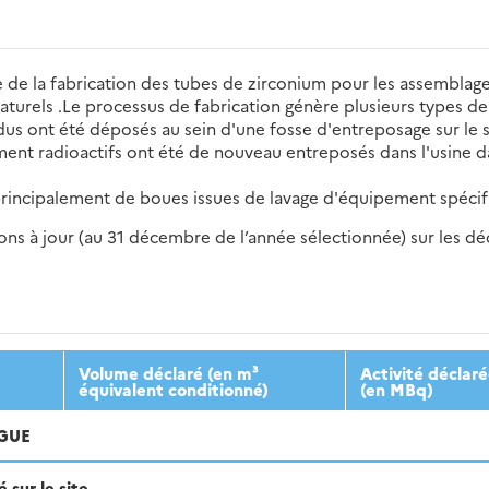
 de la fabrication des tubes de zirconium pour les assemblage
naturels .Le processus de fabrication génère plusieurs types d
idus ont été déposés au sein d'une fosse d'entreposage sur le 
ement radioactifs ont été de nouveau entreposés dans l'usine 
s principalement de boues issues de lavage d'équipement spéci
s à jour (au 31 décembre de l’année sélectionnée) sur les déch
2016
2017
2018
2019
20
Volume déclaré (en m³
Activité déclar
équivalent conditionné)
(en MBq)
NGUE
sur le site