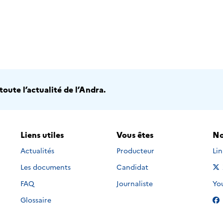
oute l’actualité de l’Andra.
Liens utiles
Vous êtes
No
Nou
Actualités
Producteur
Li
Les documents
Candidat
Nou
FAQ
Journaliste
Yo
Glossaire