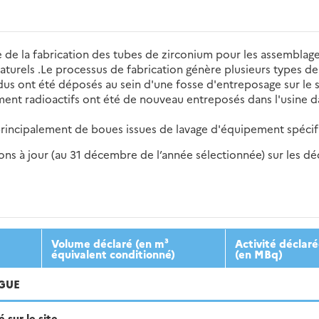
 de la fabrication des tubes de zirconium pour les assemblage
naturels .Le processus de fabrication génère plusieurs types d
idus ont été déposés au sein d'une fosse d'entreposage sur le 
ement radioactifs ont été de nouveau entreposés dans l'usine 
s principalement de boues issues de lavage d'équipement spéci
s à jour (au 31 décembre de l’année sélectionnée) sur les déch
2016
2017
2018
2019
20
Volume déclaré (en m³
Activité déclar
équivalent conditionné)
(en MBq)
NGUE
sur le site