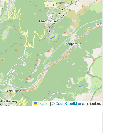
Leaflet
|
©
OpenStreetMap
contributors