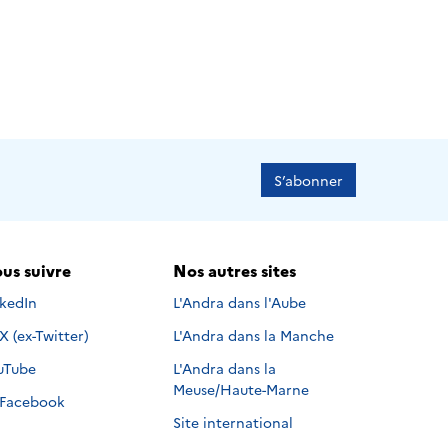
S’abonner
us suivre
Nos autres sites
s suivre sur
nkedIn
L'Andra dans l'Aube
Nous suivre sur
X (ex-Twitter)
L'Andra dans la Manche
s suivre sur
uTube
L'Andra dans la
Meuse/Haute-Marne
Nous suivre sur
Facebook
Site international