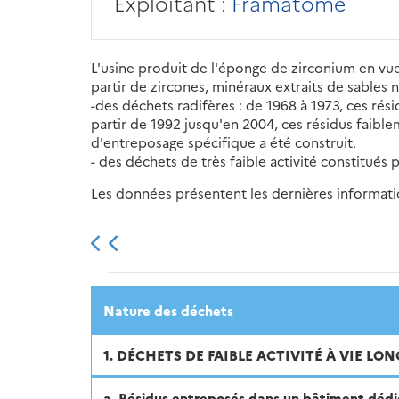
Exploitant :
Framatome
L'usine produit de l'éponge de zirconium en vue
partir de zircones, minéraux extraits de sables 
-des déchets radifères : de 1968 à 1973, ces rés
partir de 1992 jusqu'en 2004, ces résidus faibl
d'entreposage spécifique a été construit.
- des déchets de très faible activité constitué
Les données présentent les dernières information
2013
2014
2015
Nature des déchets
1. DÉCHETS DE FAIBLE ACTIVITÉ À VIE LO
a. Résidus entreposés dans un bâtiment dédié 