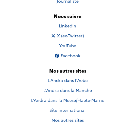
Journaliste
Nous suivre
Nous suivre sur
LinkedIn
Nous suivre sur
X (ex-Twitter)
Nous suivre sur
YouTube
Nous suivre sur
Facebook
Nos autres sites
L'Andra dans l'Aube
L'Andra dans la Manche
L'Andra dans la Meuse/Haute-Marne
Site international
Nos autres sites