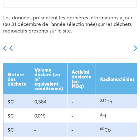
Les données présentent les dernières informations à jour
(au 31 décembre de l’année sélectionnée) sur les déchets
radioactifs présents sur le site.
2013
2014
2015
2016
Volume
Activité
Nature
déclaré (en
déclarée
des
m³
Radionucléides
(en
déchets
équivalent
MBq)
conditionné)
232
SC
0,384
-
Th
3
SC
0,019
-
H
60
SC
-
-
Co