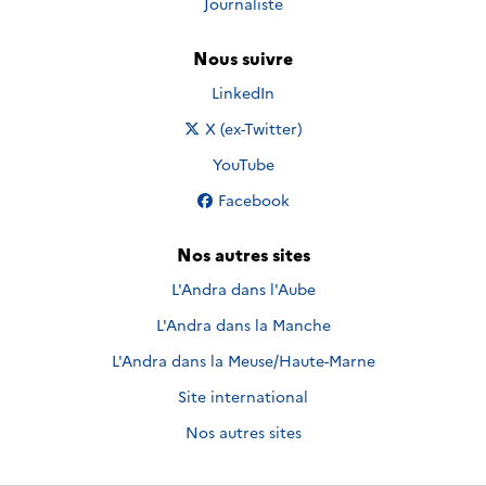
Journaliste
Nous suivre
Nous suivre sur
LinkedIn
Nous suivre sur
X (ex-Twitter)
Nous suivre sur
YouTube
Nous suivre sur
Facebook
Nos autres sites
L'Andra dans l'Aube
L'Andra dans la Manche
L'Andra dans la Meuse/Haute-Marne
Site international
Nos autres sites