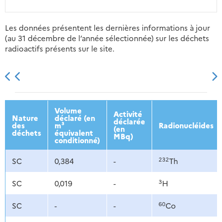
Les données présentent les dernières informations à jour
(au 31 décembre de l’année sélectionnée) sur les déchets
radioactifs présents sur le site.
2013
2014
2015
2016
Volume
Activité
Nature
déclaré (en
déclarée
des
m³
Radionucléides
(en
déchets
équivalent
MBq)
conditionné)
232
SC
0,384
-
Th
3
SC
0,019
-
H
60
SC
-
-
Co