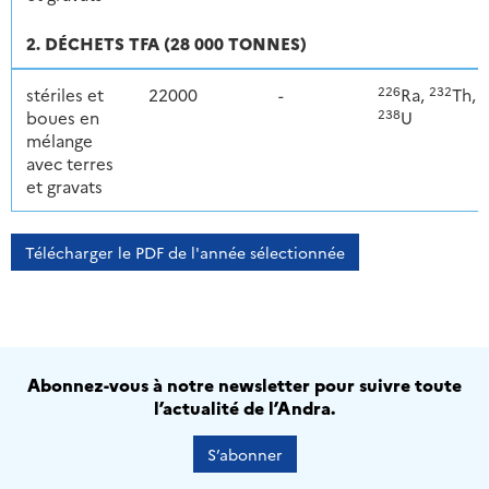
2. DÉCHETS TFA (28 000 TONNES)
226
232
stériles et
22000
-
Ra,
Th,
238
boues en
U
mélange
avec terres
et gravats
Télécharger le PDF de l'année sélectionnée
Abonnez-vous à notre newsletter pour suivre toute
l’actualité de l’Andra.
S’abonner