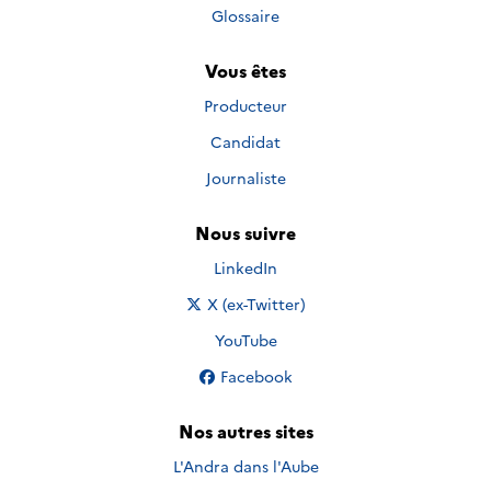
Glossaire
Vous êtes
Producteur
Candidat
Journaliste
Nous suivre
Nous suivre sur
LinkedIn
Nous suivre sur
X (ex-Twitter)
Nous suivre sur
YouTube
Nous suivre sur
Facebook
Nos autres sites
L'Andra dans l'Aube