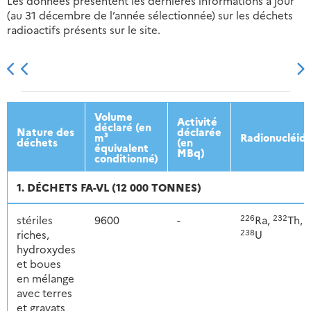
Les données présentent les dernières informations à jour
(au 31 décembre de l’année sélectionnée) sur les déchets
radioactifs présents sur le site.
2013
2014
2015
2016
Volume
Activité
déclaré (en
Nature des
déclarée
m³
Radionucléid
déchets
(en
équivalent
MBq)
conditionné)
1. DÉCHETS FA-VL (12 000 TONNES)
226
232
stériles
9600
-
Ra,
Th,
238
riches,
U
hydroxydes
et boues
en mélange
avec terres
et gravats