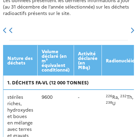
Les données présentent les dernières informations à jour
(au 31 décembre de l’année sélectionnée) sur les déchets
radioactifs présents sur le site.
2013
2014
2015
2016
Volume
Activité
déclaré (en
Nature des
déclarée
m³
Radionucléid
déchets
(en
équivalent
MBq)
conditionné)
1. DÉCHETS FA-VL (12 000 TONNES)
226
232
stériles
9600
-
Ra,
Th,
238
riches,
U
hydroxydes
et boues
en mélange
avec terres
et gravats