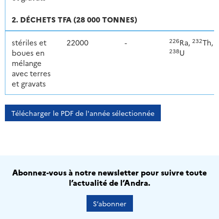
2. DÉCHETS TFA (28 000 TONNES)
226
232
stériles et
22000
-
Ra,
Th,
238
boues en
U
mélange
avec terres
et gravats
Télécharger le PDF de l'année sélectionnée
Abonnez-vous à notre newsletter pour suivre toute
l’actualité de l’Andra.
S’abonner