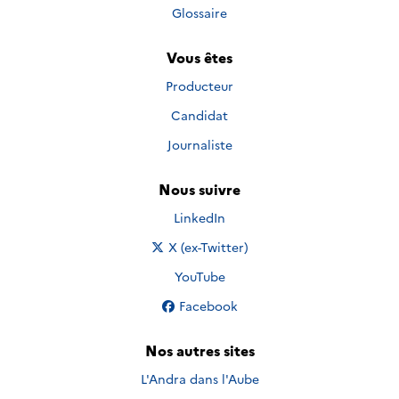
Glossaire
Vous êtes
Producteur
Candidat
Journaliste
Nous suivre
Nous suivre sur
LinkedIn
Nous suivre sur
X (ex-Twitter)
Nous suivre sur
YouTube
Nous suivre sur
Facebook
Nos autres sites
L'Andra dans l'Aube