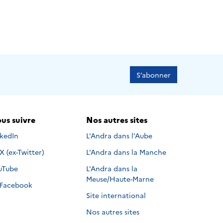
S’abonner
us suivre
Nos autres sites
s suivre sur
nkedIn
L'Andra dans l'Aube
Nous suivre sur
X (ex-Twitter)
L'Andra dans la Manche
s suivre sur
uTube
L'Andra dans la
Meuse/Haute-Marne
Nous suivre sur
Facebook
Site international
Nos autres sites