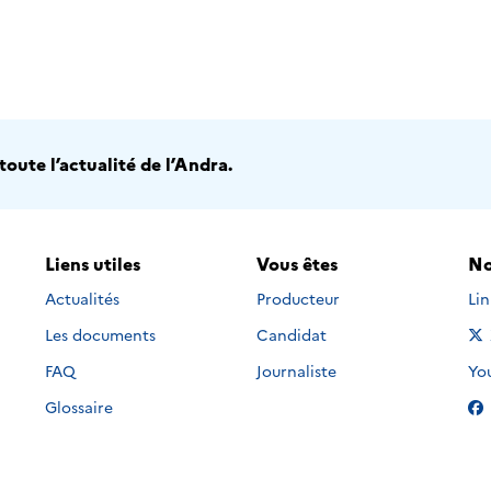
oute l’actualité de l’Andra.
Liens utiles
Vous êtes
No
Nou
Actualités
Producteur
Li
Les documents
Candidat
Nou
FAQ
Journaliste
Yo
Glossaire