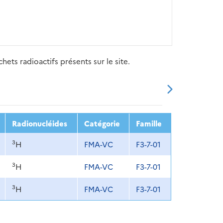
ets radioactifs présents sur le site.
20
2021
2022
2023
2024
Radionucléides
Catégorie
Famille
3
H
FMA-VC
F3-7-01
3
H
FMA-VC
F3-7-01
3
H
FMA-VC
F3-7-01