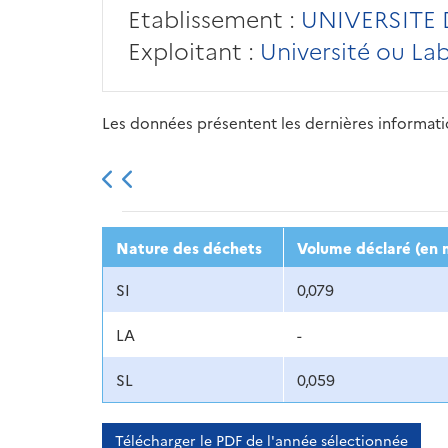
Etablissement :
UNIVERSITE 
Exploitant :
Université ou La
Les données présentent les dernières information
2013
2014
2015
Nature des déchets
Volume déclaré (en 
SI
0,079
LA
-
SL
0,059
Télécharger le PDF de l'année sélectionnée