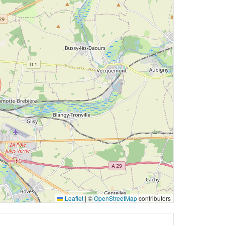
Leaflet
|
©
OpenStreetMap
contributors