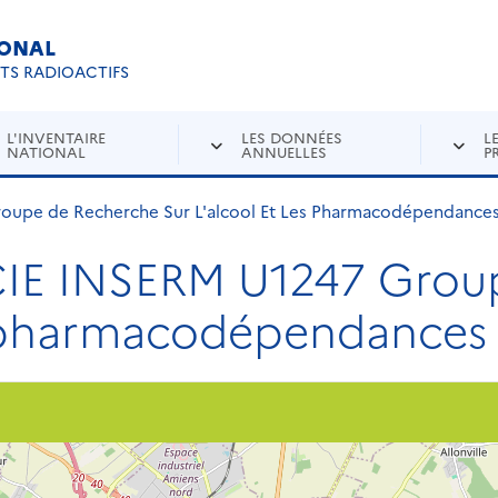
IONAL
Re
ETS RADIOACTIFS
L'INVENTAIRE
LES DONNÉES
L
NATIONAL
ANNUELLES
P
pe de Recherche Sur L'alcool Et Les Pharmacodépendance
E INSERM U1247 Group
es pharmacodépendances