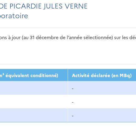
DE PICARDIE JULES VERNE
boratoire
s à jour (au 31 décembre de l’année sélectionnée) sur les déch
2016
2017
2018
2019
20
m³ équivalent conditionné)
Activité déclarée (en MBq)
-
-
-