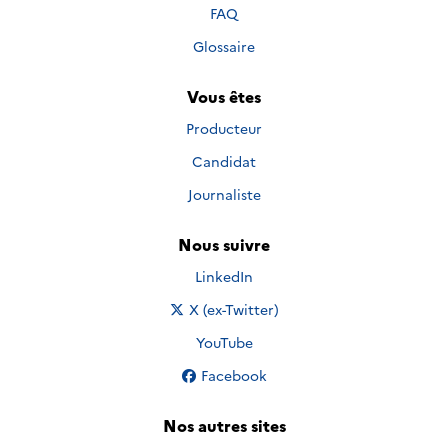
FAQ
Glossaire
Vous êtes
Producteur
Candidat
Journaliste
Nous suivre
Nous suivre sur
LinkedIn
Nous suivre sur
X (ex-Twitter)
Nous suivre sur
YouTube
Nous suivre sur
Facebook
Nos autres sites