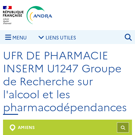
Aller au contenu principal
Skip to navigation
R
MENU
LIENS UTILES
UFR DE PHARMACIE
INSERM U1247 Groupe
de Recherche sur
l'alcool et les
pharmacodépendances
AMIENS
REC