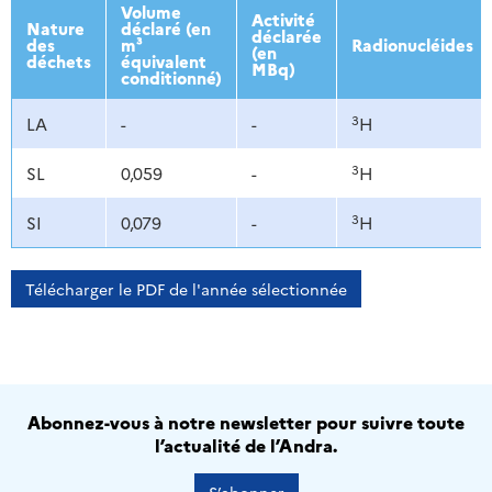
2013
2014
2015
2016
Volume
Activité
Nature
déclaré (en
déclarée
des
m³
Radionucléides
(en
déchets
équivalent
MBq)
conditionné)
3
LA
-
-
H
3
SL
0,059
-
H
3
SI
0,079
-
H
Télécharger le PDF de l'année sélectionnée
Abonnez-vous à notre newsletter pour suivre toute
l’actualité de l’Andra.