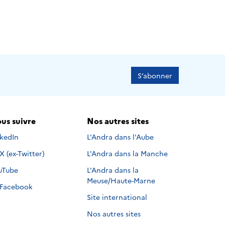
S’abonner
us suivre
Nos autres sites
s suivre sur
nkedIn
L'Andra dans l'Aube
Nous suivre sur
X (ex-Twitter)
L'Andra dans la Manche
s suivre sur
uTube
L'Andra dans la
Meuse/Haute-Marne
Nous suivre sur
Facebook
Site international
Nos autres sites