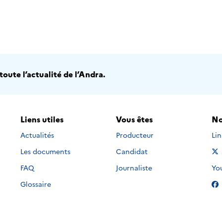
oute l’actualité de l’Andra.
Liens utiles
Vous êtes
No
Nou
Actualités
Producteur
Li
Les documents
Candidat
Nou
FAQ
Journaliste
Yo
Glossaire