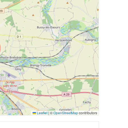
Leaflet
|
©
OpenStreetMap
contributors