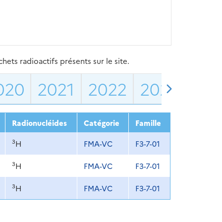
ets radioactifs présents sur le site.
020
2021
2022
2023
202
Radionucléides
Catégorie
Famille
3
H
FMA-VC
F3-7-01
3
H
FMA-VC
F3-7-01
3
H
FMA-VC
F3-7-01