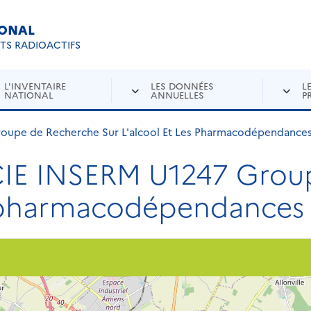
IONAL
Re
ETS RADIOACTIFS
L'INVENTAIRE
LES DONNÉES
L
NATIONAL
ANNUELLES
P
pe de Recherche Sur L'alcool Et Les Pharmacodépendance
E INSERM U1247 Group
es pharmacodépendances