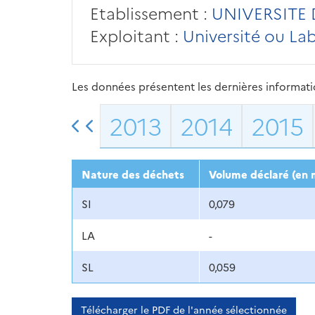
Etablissement :
UNIVERSITE 
Exploitant :
Université ou La
Les données présentent les dernières information
2013
2014
2015
Nature des déchets
Volume déclaré (en 
SI
0,079
LA
-
SL
0,059
Télécharger le PDF de l'année sélectionnée