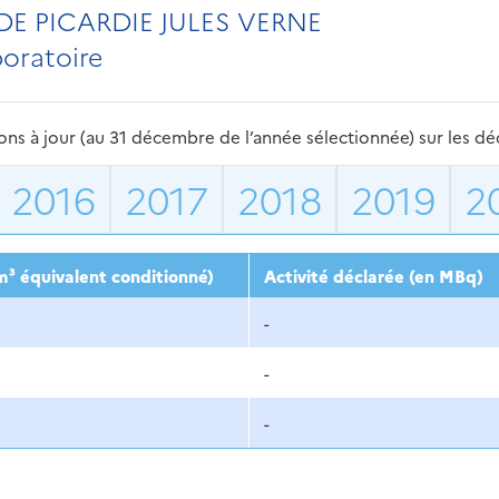
DE PICARDIE JULES VERNE
boratoire
s à jour (au 31 décembre de l’année sélectionnée) sur les déch
2016
2017
2018
2019
2
m³ équivalent conditionné)
Activité déclarée (en MBq)
-
-
-