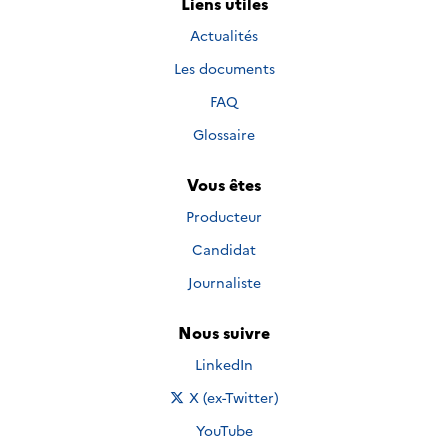
Liens utiles
Actualités
Les documents
FAQ
Glossaire
Vous êtes
Producteur
Candidat
Journaliste
Nous suivre
Nous suivre sur
LinkedIn
Nous suivre sur
X (ex-Twitter)
Nous suivre sur
YouTube