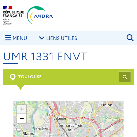
Aller au contenu principal
Skip to navigation
R
MENU
LIENS UTILES
UMR 1331 ENVT
TOULOUSE
REC
+
−