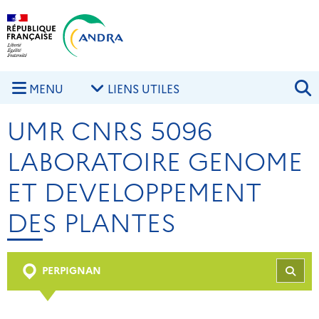
Aller au contenu principal
Skip to navigation
R
MENU
LIENS UTILES
UMR CNRS 5096
LABORATOIRE GENOME
ET DEVELOPPEMENT
DES PLANTES
PERPIGNAN
REC