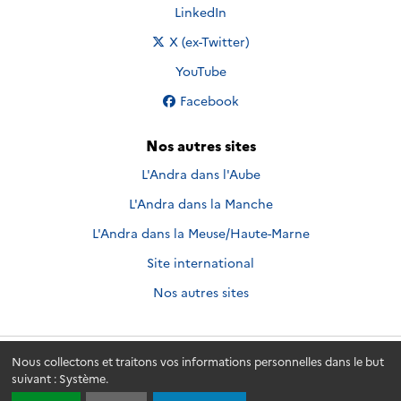
Nous suivre sur
LinkedIn
Nous suivre sur
X (ex-Twitter)
Nous suivre sur
YouTube
Nous suivre sur
Facebook
Nos autres sites
L'Andra dans l'Aube
L'Andra dans la Manche
L'Andra dans la Meuse/Haute-Marne
Site international
Nos autres sites
Nous collectons et traitons vos informations personnelles dans le but
Andra.fr
© 2026 - Andra. Tous droits réservés.
suivant :
Système
.