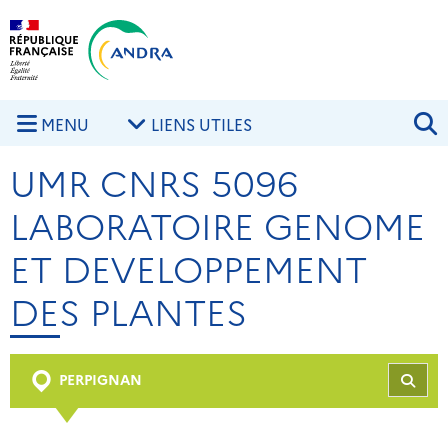
Aller au contenu principal
Skip to navigation
R
MENU
LIENS UTILES
UMR CNRS 5096
LABORATOIRE GENOME
ET DEVELOPPEMENT
DES PLANTES
PERPIGNAN
REC