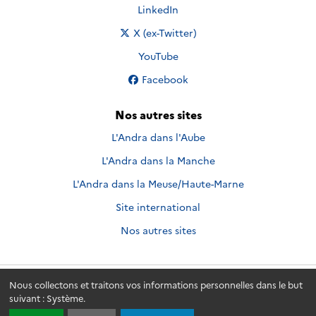
Nous suivre sur
LinkedIn
Nous suivre sur
X (ex-Twitter)
Nous suivre sur
YouTube
Nous suivre sur
Facebook
Nos autres sites
L'Andra dans l'Aube
L'Andra dans la Manche
L'Andra dans la Meuse/Haute-Marne
Site international
Nos autres sites
Nous collectons et traitons vos informations personnelles dans le but
Andra.fr
© 2026 - Andra. Tous droits réservés.
suivant :
Système
.