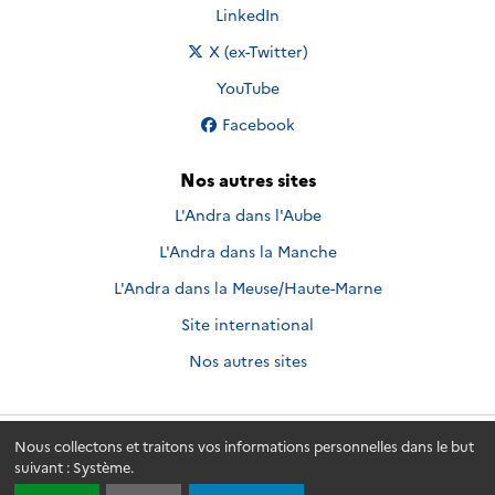
Nous suivre sur
LinkedIn
Nous suivre sur
X (ex-Twitter)
Nous suivre sur
YouTube
Nous suivre sur
Facebook
Nos autres sites
L'Andra dans l'Aube
L'Andra dans la Manche
L'Andra dans la Meuse/Haute-Marne
Site international
Nos autres sites
Nous collectons et traitons vos informations personnelles dans le but
Andra.fr
© 2026 - Andra. Tous droits réservés.
suivant :
Système
.