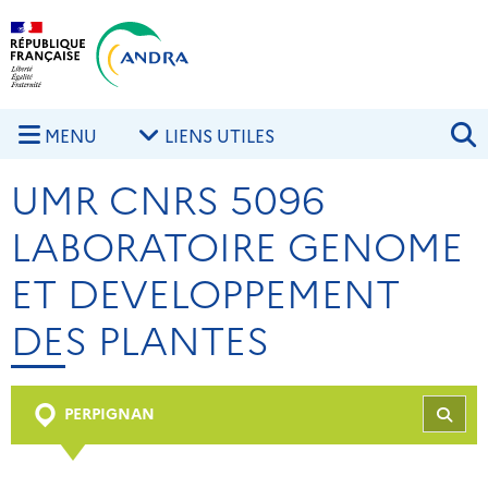
Aller au contenu principal
Skip to navigation
R
MENU
LIENS UTILES
UMR CNRS 5096
LABORATOIRE GENOME
ET DEVELOPPEMENT
DES PLANTES
PERPIGNAN
REC