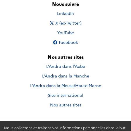
Nous suivre
Nous suivre sur
LinkedIn
Nous suivre sur
X (ex-Twitter)
Nous suivre sur
YouTube
Nous suivre sur
Facebook
Nos autres sites
L'Andra dans l'Aube
L'Andra dans la Manche
L'Andra dans la Meuse/Haute-Marne
Site international
Nos autres sites
Nous collectons et traitons vos informations personnelles dans le but
Andra.fr
© 2026 - Andra. Tous droits réservés.