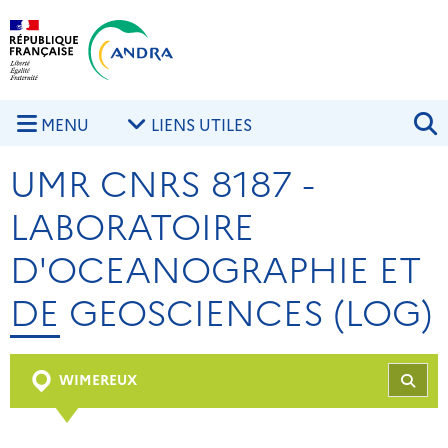
Aller au contenu principal
Skip to navigation
R
MENU
LIENS UTILES
UMR CNRS 8187 -
LABORATOIRE
D'OCEANOGRAPHIE ET
DE GEOSCIENCES (LOG)
WIMEREUX
REC