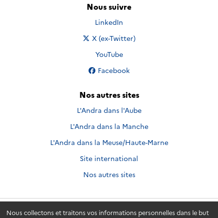
Nous suivre
Nous suivre sur
LinkedIn
Nous suivre sur
X (ex-Twitter)
Nous suivre sur
YouTube
Nous suivre sur
Facebook
Nos autres sites
L'Andra dans l'Aube
L'Andra dans la Manche
L'Andra dans la Meuse/Haute-Marne
Site international
Nos autres sites
Nous collectons et traitons vos informations personnelles dans le but
Andra.fr
© 2026 - Andra. Tous droits réservés.