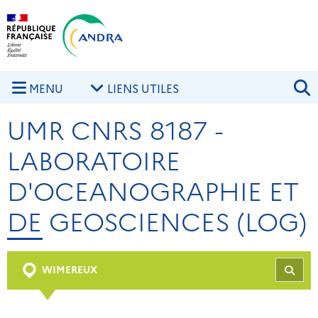
Aller au contenu principal
Skip to navigation
R
MENU
LIENS UTILES
UMR CNRS 8187 -
LABORATOIRE
D'OCEANOGRAPHIE ET
DE GEOSCIENCES (LOG)
WIMEREUX
REC