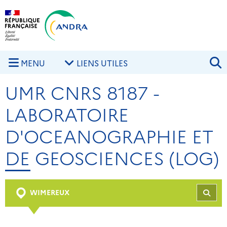
Aller au contenu principal
Skip to navigation
R
MENU
LIENS UTILES
UMR CNRS 8187 -
LABORATOIRE
D'OCEANOGRAPHIE ET
DE GEOSCIENCES (LOG)
WIMEREUX
REC