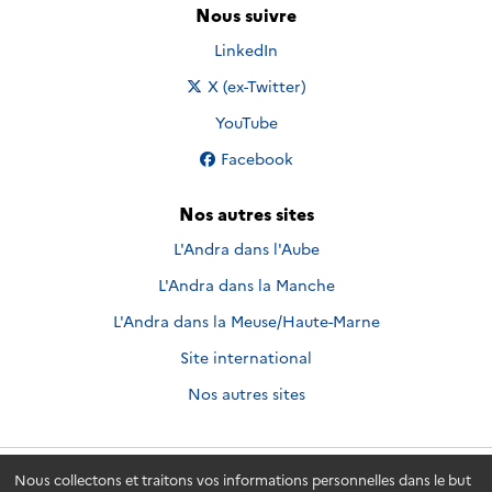
Nous suivre
Nous suivre sur
LinkedIn
Nous suivre sur
X (ex-Twitter)
Nous suivre sur
YouTube
Nous suivre sur
Facebook
Nos autres sites
L'Andra dans l'Aube
L'Andra dans la Manche
L'Andra dans la Meuse/Haute-Marne
Site international
Nos autres sites
Nous collectons et traitons vos informations personnelles dans le but
Andra.fr
© 2026 - Andra. Tous droits réservés.