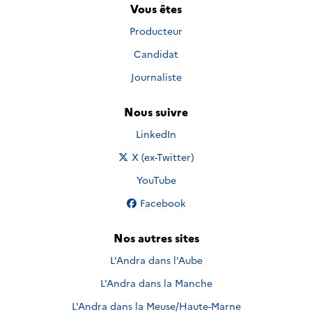
Vous êtes
Producteur
Candidat
Journaliste
Nous suivre
Nous suivre sur
LinkedIn
Nous suivre sur
X (ex-Twitter)
Nous suivre sur
YouTube
Nous suivre sur
Facebook
Nos autres sites
L'Andra dans l'Aube
L'Andra dans la Manche
L'Andra dans la Meuse/Haute-Marne