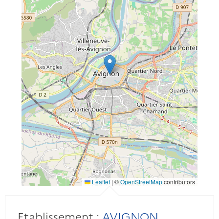
Leaflet
|
©
OpenStreetMap
contributors
Etablissement :
AVIGNON