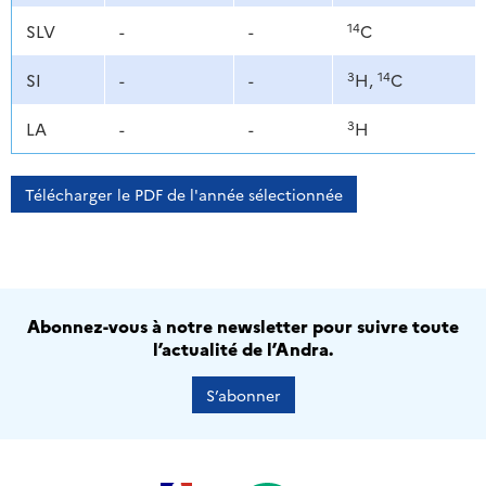
14
SLV
-
-
C
3
14
SI
-
-
H,
C
3
LA
-
-
H
Télécharger le PDF de l'année sélectionnée
Abonnez-vous à notre newsletter pour suivre toute
l’actualité de l’Andra.
S’abonner