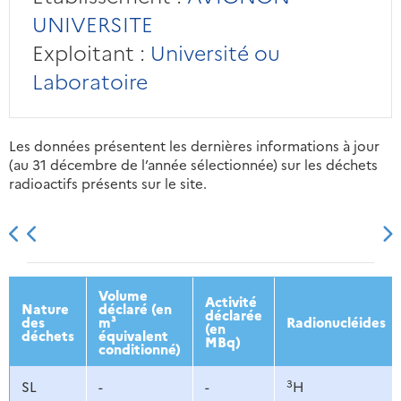
UNIVERSITE
Exploitant :
Université ou
Laboratoire
Les données présentent les dernières informations à jour
(au 31 décembre de l’année sélectionnée) sur les déchets
radioactifs présents sur le site.
2013
2014
2015
2016
Volume
Activité
Nature
déclaré (en
déclarée
des
m³
Radionucléides
(en
déchets
équivalent
MBq)
conditionné)
3
SL
-
-
H