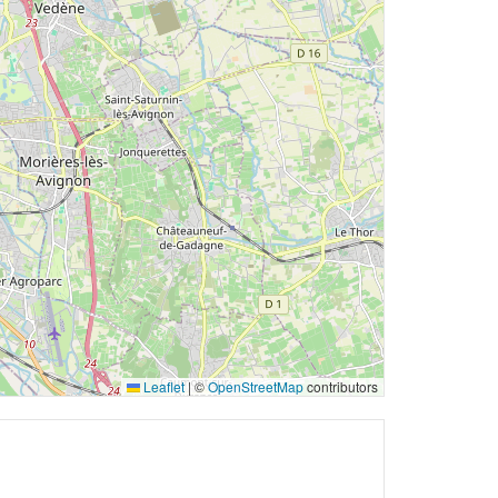
Leaflet
|
©
OpenStreetMap
contributors