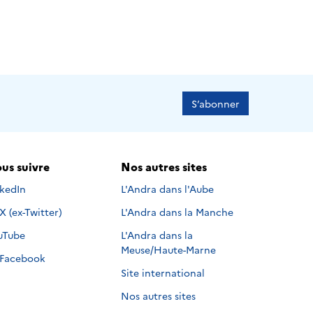
S’abonner
us suivre
Nos autres sites
s suivre sur
nkedIn
L'Andra dans l'Aube
Nous suivre sur
X (ex-Twitter)
L'Andra dans la Manche
s suivre sur
uTube
L'Andra dans la
Meuse/Haute-Marne
Nous suivre sur
Facebook
Site international
Nos autres sites