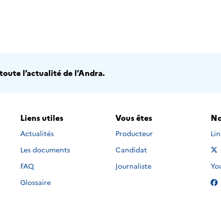
oute l’actualité de l’Andra.
Liens utiles
Vous êtes
No
Nou
Actualités
Producteur
Li
Les documents
Candidat
Nou
FAQ
Journaliste
Yo
Glossaire