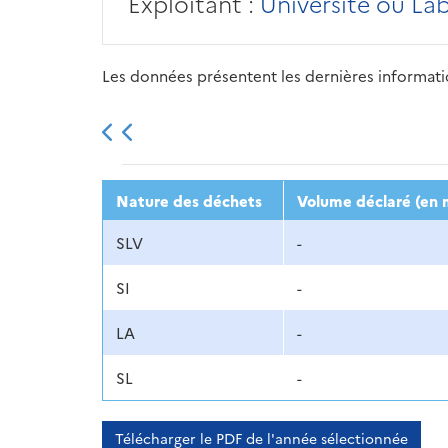
Exploitant :
Université ou La
Les données présentent les dernières information
2013
2014
2015
Nature des déchets
Volume déclaré (en 
SLV
-
SI
-
LA
-
SL
-
Télécharger le PDF de l'année sélectionnée