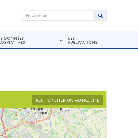
chercher sur Andra Inventaire
Rechercher
Lancer la recher
ES DONNÉES
LES
ROSPECTIVES
PUBLICATIONS
RECHERCHER UN AUTRE SITE