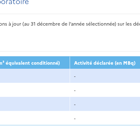
boratoire
s à jour (au 31 décembre de l’année sélectionnée) sur les déch
2016
2017
2018
2019
20
m³ équivalent conditionné)
Activité déclarée (en MBq)
-
-
-
-