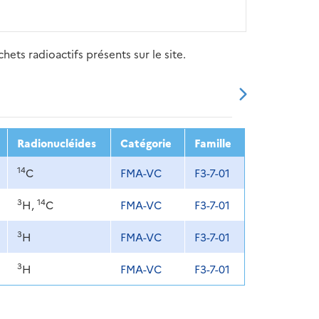
ets radioactifs présents sur le site.
20
2021
2022
2023
2024
Radionucléides
Catégorie
Famille
14
C
FMA-VC
F3-7-01
3
14
H,
C
FMA-VC
F3-7-01
3
H
FMA-VC
F3-7-01
3
H
FMA-VC
F3-7-01