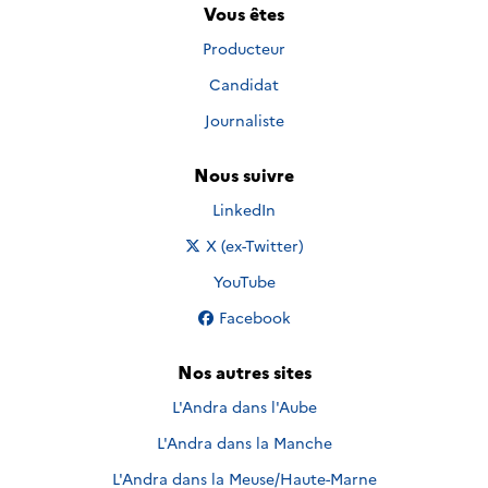
Vous êtes
Producteur
Candidat
Journaliste
Nous suivre
Nous suivre sur
LinkedIn
Nous suivre sur
X (ex-Twitter)
Nous suivre sur
YouTube
Nous suivre sur
Facebook
Nos autres sites
L'Andra dans l'Aube
L'Andra dans la Manche
L'Andra dans la Meuse/Haute-Marne