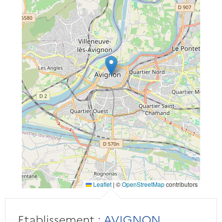
Leaflet
|
©
OpenStreetMap
contributors
Etablissement :
AVIGNON