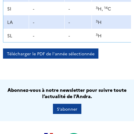
3
14
SI
-
-
H,
C
3
LA
-
-
H
3
SL
-
-
H
Télécharger le PDF de l'année sélectionnée
Abonnez-vous à notre newsletter pour suivre toute
l’actualité de l’Andra.
S’abonner