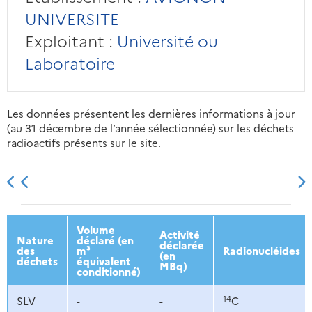
UNIVERSITE
Exploitant :
Université ou
Laboratoire
Les données présentent les dernières informations à jour
(au 31 décembre de l’année sélectionnée) sur les déchets
radioactifs présents sur le site.
2013
2014
2015
2016
Volume
Activité
Nature
déclaré (en
déclarée
des
m³
Radionucléides
(en
déchets
équivalent
MBq)
conditionné)
14
SLV
-
-
C