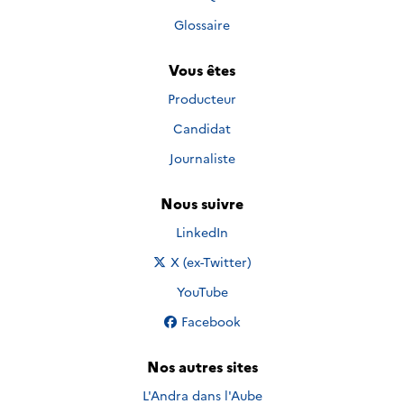
Glossaire
Vous êtes
Producteur
Candidat
Journaliste
Nous suivre
Nous suivre sur
LinkedIn
Nous suivre sur
X (ex-Twitter)
Nous suivre sur
YouTube
Nous suivre sur
Facebook
Nos autres sites
L'Andra dans l'Aube