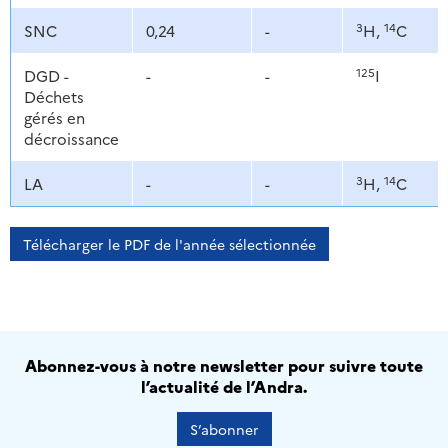
3
14
SNC
0,24
-
H,
C
125
DGD -
-
-
I
Déchets
gérés en
décroissance
3
14
LA
-
-
H,
C
Télécharger le PDF de l'année sélectionnée
Abonnez-vous à notre newsletter pour suivre toute
l’actualité de l’Andra.
S’abonner