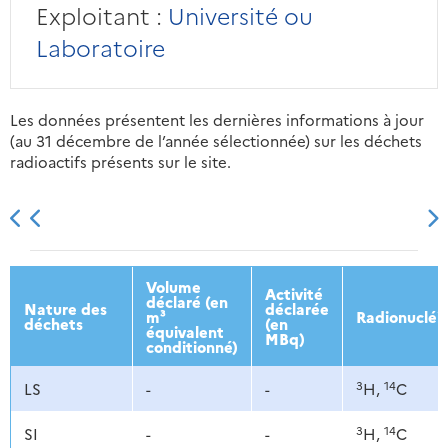
Exploitant :
Université ou
Laboratoire
Les données présentent les dernières informations à jour
(au 31 décembre de l’année sélectionnée) sur les déchets
radioactifs présents sur le site.
2013
2014
2015
2016
Volume
Activité
déclaré (en
Nature des
déclarée
m³
Radionucléi
déchets
(en
équivalent
MBq)
conditionné)
3
14
LS
-
-
H,
C
3
14
SI
-
-
H,
C