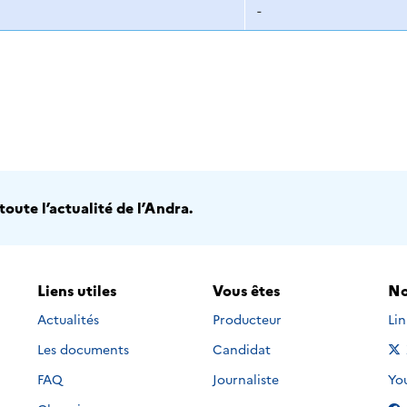
-
oute l’actualité de l’Andra.
Liens utiles
Vous êtes
No
Nou
Actualités
Producteur
Li
Les documents
Candidat
Nou
FAQ
Journaliste
Yo