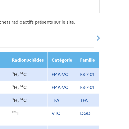
ets radioactifs présents sur le site.
20
2021
2022
2023
2024
Radionucléides
Catégorie
Famille
3
14
H,
C
FMA-VC
F3-7-01
3
14
H,
C
FMA-VC
F3-7-01
3
14
H,
C
TFA
TFA
125
I
VTC
DGD