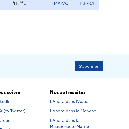
3
14
H,
C
FMA-VC
F3-7-01
S’abonner
us suivre
Nos autres sites
s suivre sur
nkedIn
L'Andra dans l'Aube
Nous suivre sur
X (ex-Twitter)
L'Andra dans la Manche
s suivre sur
uTube
L'Andra dans la
Meuse/Haute-Marne