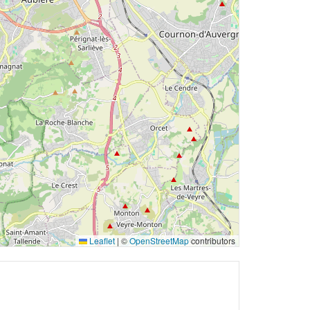
Leaflet
|
©
OpenStreetMap
contributors