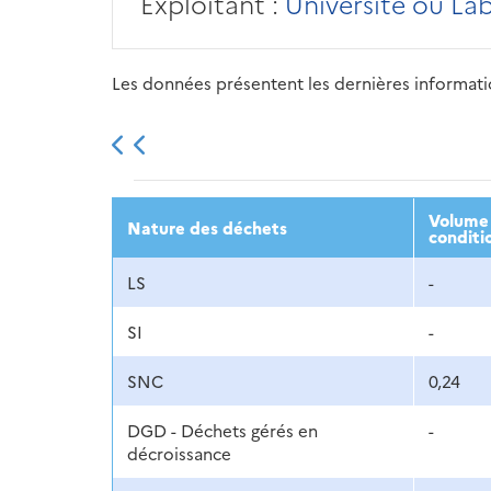
Exploitant :
Université ou La
Les données présentent les dernières information
2013
2014
2015
Volume 
Nature des déchets
conditi
LS
-
SI
-
SNC
0,24
DGD - Déchets gérés en
-
décroissance