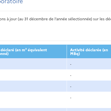
boratoire
s à jour (au 31 décembre de l’année sélectionnée) sur les déch
2016
2017
2018
2019
20
déclaré (en m³ équivalent
Activité déclarée (en
onné)
MBq)
-
-
-
-