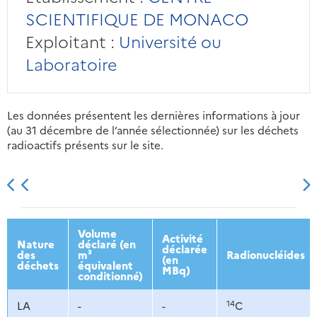
SCIENTIFIQUE DE MONACO
Exploitant :
Université ou
Laboratoire
Les données présentent les dernières informations à jour
(au 31 décembre de l’année sélectionnée) sur les déchets
radioactifs présents sur le site.
2013
2014
2015
2016
Volume
Activité
Nature
déclaré (en
déclarée
des
m³
Radionucléides
(en
déchets
équivalent
MBq)
conditionné)
14
LA
-
-
C