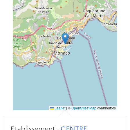
Leaflet
|
©
OpenStreetMap
contributors
Etablissement :
CENTRE