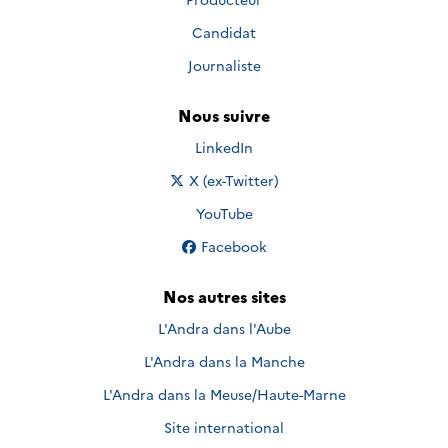
Candidat
Journaliste
Nous suivre
Nous suivre sur
LinkedIn
Nous suivre sur
X (ex-Twitter)
Nous suivre sur
YouTube
Nous suivre sur
Facebook
Nos autres sites
L'Andra dans l'Aube
L'Andra dans la Manche
L'Andra dans la Meuse/Haute-Marne
Site international