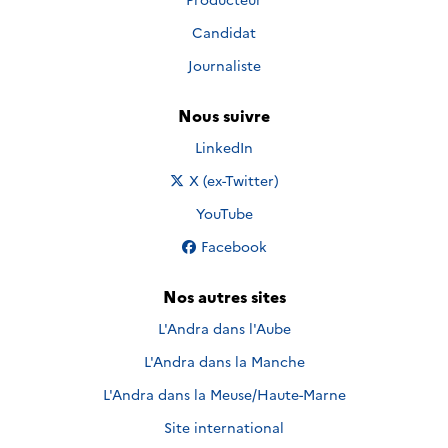
Candidat
Journaliste
Nous suivre
Nous suivre sur
LinkedIn
Nous suivre sur
X (ex-Twitter)
Nous suivre sur
YouTube
Nous suivre sur
Facebook
Nos autres sites
L'Andra dans l'Aube
L'Andra dans la Manche
L'Andra dans la Meuse/Haute-Marne
Site international