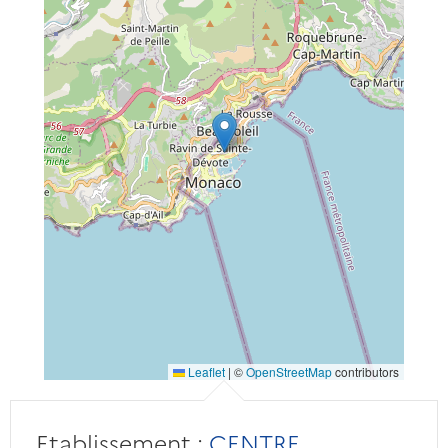
Leaflet
|
©
OpenStreetMap
contributors
Etablissement :
CENTRE