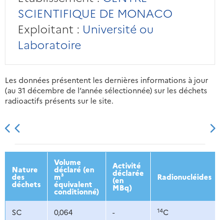
SCIENTIFIQUE DE MONACO
Exploitant :
Université ou
Laboratoire
Les données présentent les dernières informations à jour
(au 31 décembre de l’année sélectionnée) sur les déchets
radioactifs présents sur le site.
2013
2014
2015
2016
Volume
Activité
Nature
déclaré (en
déclarée
des
m³
Radionucléides
(en
déchets
équivalent
MBq)
conditionné)
14
SC
0,064
-
C