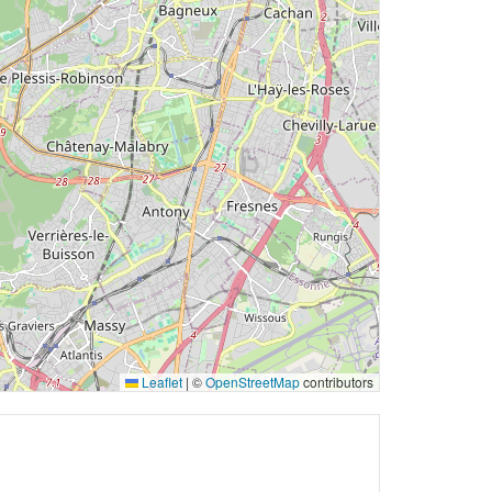
Leaflet
|
©
OpenStreetMap
contributors