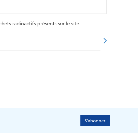
ets radioactifs présents sur le site.
20
2021
2022
2023
2024
S’abonner