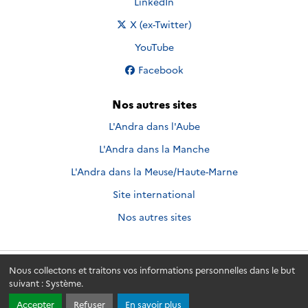
Nous suivre sur
LinkedIn
Nous suivre sur
X (ex-Twitter)
Nous suivre sur
YouTube
Nous suivre sur
Facebook
Nos autres sites
L'Andra dans l'Aube
L'Andra dans la Manche
L'Andra dans la Meuse/Haute-Marne
Site international
Nos autres sites
Nous collectons et traitons vos informations personnelles dans le but
Andra.fr
© 2026 - Andra. Tous droits réservés.
suivant :
Système
.
Accepter
Refuser
En savoir plus