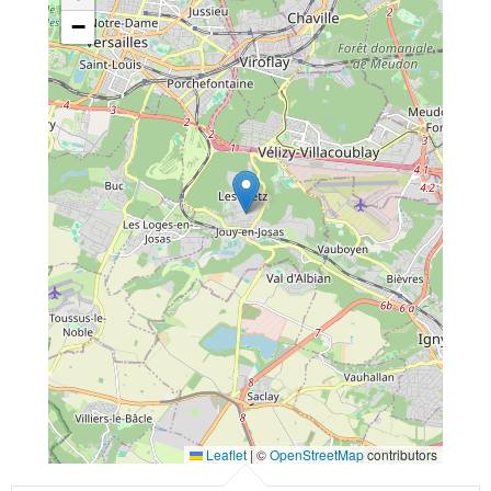
−
Leaflet
|
©
OpenStreetMap
contributors