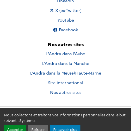
Nous suivre sur
LinkedIn
Nous suivre sur
X (ex-Twitter)
Nous suivre sur
YouTube
Nous suivre sur
Facebook
Nos autres sites
L'Andra dans l'Aube
L'Andra dans la Manche
L'Andra dans la Meuse/Haute-Marne
Site international
Nos autres sites
Nous collectons et traitons vos informations personnelles dans le but
Andra.fr
© 2026 - Andra. Tous droits réservés.
suivant :
Système
.
Accepter
Refuser
En savoir plus