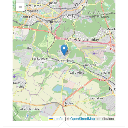
−
Leaflet
|
©
OpenStreetMap
contributors