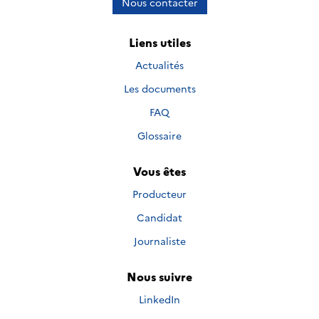
Nous contacter
Liens utiles
Actualités
Les documents
FAQ
Glossaire
Vous êtes
Producteur
Candidat
Journaliste
Nous suivre
Nous suivre sur
LinkedIn