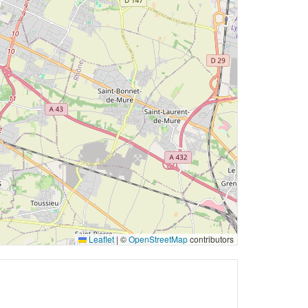
Leaflet
|
©
OpenStreetMap
contributors