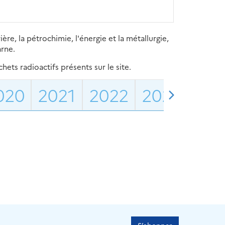
re, la pétrochimie, l'énergie et la métallurgie,
arne.
ets radioactifs présents sur le site.
020
2021
2022
2023
202
S’abonner