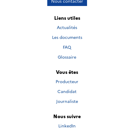
Nous contacter
Liens utiles
Actualités
Les documents
FAQ
Glossaire
Vous êtes
Producteur
Candidat
Journaliste
Nous suivre
Nous suivre sur
LinkedIn