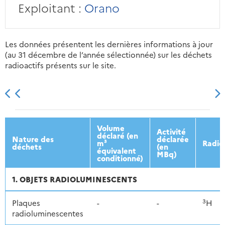
Exploitant :
Orano
Les données présentent les dernières informations à jour
(au 31 décembre de l’année sélectionnée) sur les déchets
radioactifs présents sur le site.
2013
2014
2015
2016
Volume
Activité
déclaré (en
Nature des
déclarée
m³
Radio
déchets
(en
équivalent
MBq)
conditionné)
1. OBJETS RADIOLUMINESCENTS
3
Plaques
-
-
H
radioluminescentes