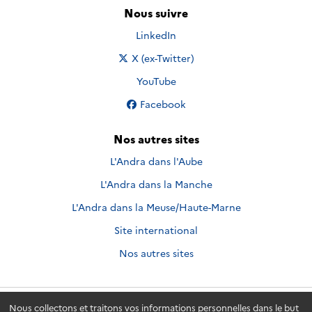
Nous suivre
Nous suivre sur
LinkedIn
Nous suivre sur
X (ex-Twitter)
Nous suivre sur
YouTube
Nous suivre sur
Facebook
Nos autres sites
L'Andra dans l'Aube
L'Andra dans la Manche
L'Andra dans la Meuse/Haute-Marne
Site international
Nos autres sites
Nous collectons et traitons vos informations personnelles dans le but
Andra.fr
© 2026 - Andra. Tous droits réservés.