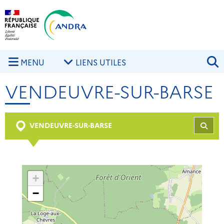
Aller au contenu principal
Skip to navigation
R
MENU
LIENS UTILES
VENDEUVRE-SUR-BARSE
VENDEUVRE-SUR-BARSE
REC
+
−