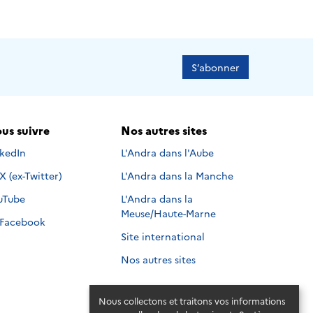
S’abonner
us suivre
Nos autres sites
s suivre sur
nkedIn
L'Andra dans l'Aube
Nous suivre sur
X (ex-Twitter)
L'Andra dans la Manche
s suivre sur
uTube
L'Andra dans la
Meuse/Haute-Marne
Nous suivre sur
Facebook
Site international
Nos autres sites
Nous collectons et traitons vos informations