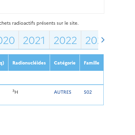
ets radioactifs présents sur le site.
020
2021
2022
2023
202
q)
Radionucléides
Catégorie
Famille
3
H
AUTRES
S02