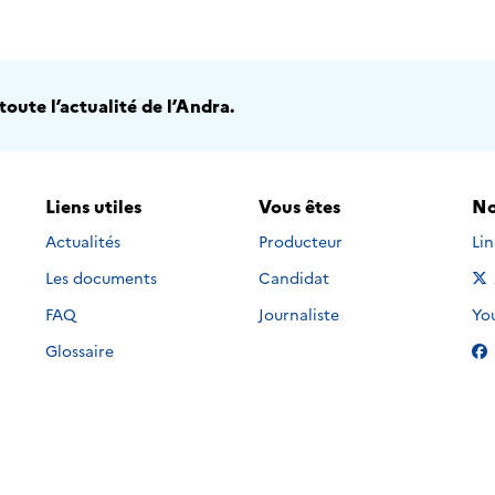
oute l’actualité de l’Andra.
Liens utiles
Vous êtes
No
Nou
Actualités
Producteur
Li
Les documents
Candidat
Nou
FAQ
Journaliste
Yo
Glossaire