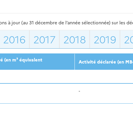
s à jour (au 31 décembre de l’année sélectionnée) sur les déch
2016
2017
2018
2019
2
é (en m³ équivalent
Activité déclarée (en MB
-