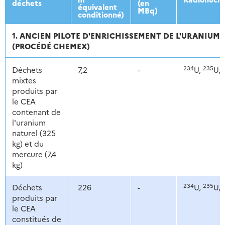
déchets
(en
équivalent
MBq)
conditionné)
1. ANCIEN PILOTE D'ENRICHISSEMENT DE L'URANIUM E
(PROCÉDÉ CHEMEX)
234
235
Déchets
7,2
-
U,
U,
mixtes
produits par
le CEA
contenant de
l'uranium
naturel (325
kg) et du
mercure (7,4
kg)
234
235
Déchets
226
-
U,
U,
produits par
le CEA
constitués de