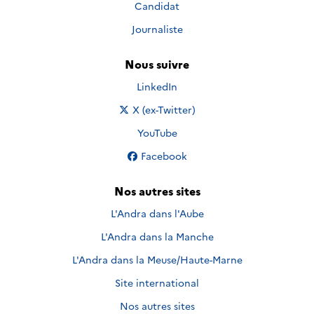
Candidat
Journaliste
Nous suivre
Nous suivre sur
LinkedIn
Nous suivre sur
X (ex-Twitter)
Nous suivre sur
YouTube
Nous suivre sur
Facebook
Nos autres sites
L'Andra dans l'Aube
L'Andra dans la Manche
L'Andra dans la Meuse/Haute-Marne
Site international
Nos autres sites