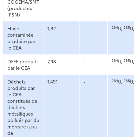
COGEMA/SMT
(producteur
IPSN)
234
235
Huile
1,32
-
U,
U,
contaminée
produite par
le CEA
234
235
DEEE produits
7,98
-
U,
U,
par le CEA
234
235
Déchets
1,491
-
U,
U,
produits par
le CEA
constitués de
déchets
métalliques
pollués par du
mercure issus
de