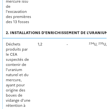
mercure issu
de
l'excavation
des premières
des 13 fosses
2. INSTALLATIONS D'ENRICHISSEMENT DE L'URANIUM 
234
235
Déchets
1,2
-
U,
U,
produits par
le CEA
suspectés de
contenir de
l'uranium
naturel et du
mercure,
ayant pour
origine des
boues de
vidange d'une
rétention à