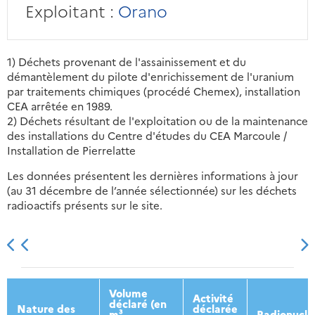
Exploitant :
Orano
1) Déchets provenant de l'assainissement et du
démantèlement du pilote d'enrichissement de l'uranium
par traitements chimiques (procédé Chemex), installation
CEA arrêtée en 1989.
2) Déchets résultant de l'exploitation ou de la maintenance
des installations du Centre d'études du CEA Marcoule /
Installation de Pierrelatte
Les données présentent les dernières informations à jour
(au 31 décembre de l’année sélectionnée) sur les déchets
radioactifs présents sur le site.
2013
2014
2015
2016
Volume
Activité
déclaré (en
Nature des
déclarée
m³
Radionuclé