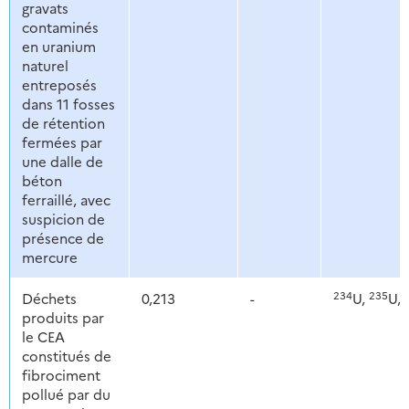
gravats
contaminés
en uranium
naturel
entreposés
dans 11 fosses
de rétention
fermées par
une dalle de
béton
ferraillé, avec
suspicion de
présence de
mercure
234
235
Déchets
0,213
-
U,
U,
produits par
le CEA
constitués de
fibrociment
pollué par du