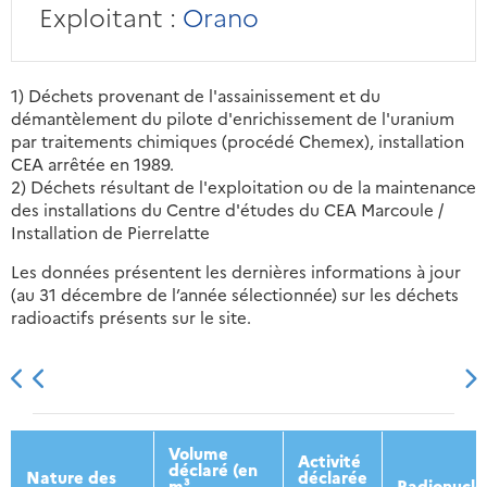
Exploitant :
Orano
1) Déchets provenant de l'assainissement et du
démantèlement du pilote d'enrichissement de l'uranium
par traitements chimiques (procédé Chemex), installation
CEA arrêtée en 1989.
2) Déchets résultant de l'exploitation ou de la maintenance
des installations du Centre d'études du CEA Marcoule /
Installation de Pierrelatte
Les données présentent les dernières informations à jour
(au 31 décembre de l’année sélectionnée) sur les déchets
radioactifs présents sur le site.
2013
2014
2015
2016
Volume
Activité
déclaré (en
Nature des
déclarée
m³
Radionuclé