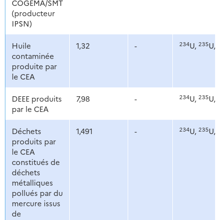
COGEMA/SMT
(producteur
IPSN)
234
235
Huile
1,32
-
U,
U,
contaminée
produite par
le CEA
234
235
DEEE produits
7,98
-
U,
U,
par le CEA
234
235
Déchets
1,491
-
U,
U,
produits par
le CEA
constitués de
déchets
métalliques
pollués par du
mercure issus
de