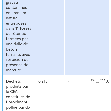
gravats
contaminés
en uranium
naturel
entreposés
dans 11 fosses
de rétention
fermées par
une dalle de
béton
ferraillé, avec
suspicion de
présence de
mercure
234
235
Déchets
0,213
-
U,
U,
produits par
le CEA
constitués de
fibrociment
pollué par du