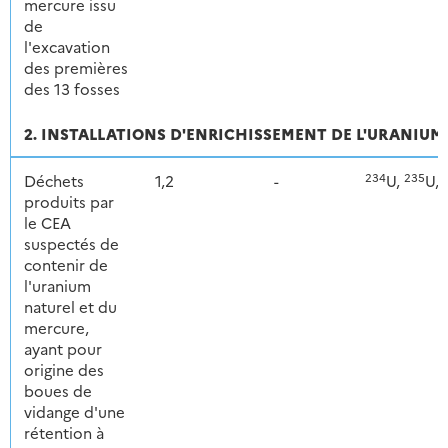
mercure issu
de
l'excavation
des premières
des 13 fosses
2. INSTALLATIONS D'ENRICHISSEMENT DE L'URANIUM 
234
235
Déchets
1,2
-
U,
U,
produits par
le CEA
suspectés de
contenir de
l'uranium
naturel et du
mercure,
ayant pour
origine des
boues de
vidange d'une
rétention à