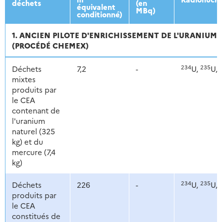
déchets
(en
équivalent
MBq)
conditionné)
1. ANCIEN PILOTE D'ENRICHISSEMENT DE L'URANIUM E
(PROCÉDÉ CHEMEX)
234
235
Déchets
7,2
-
U,
U,
mixtes
produits par
le CEA
contenant de
l'uranium
naturel (325
kg) et du
mercure (7,4
kg)
234
235
Déchets
226
-
U,
U,
produits par
le CEA
constitués de