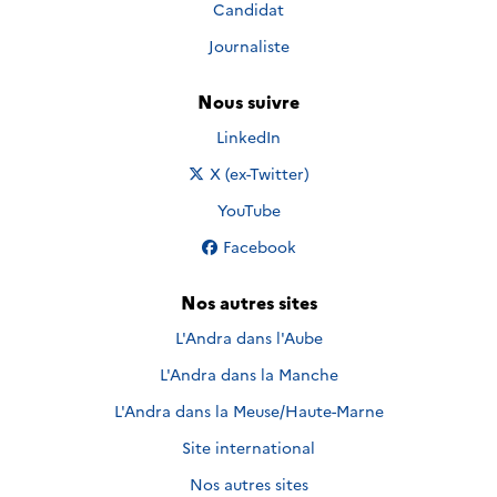
Candidat
Journaliste
Nous suivre
Nous suivre sur
LinkedIn
Nous suivre sur
X (ex-Twitter)
Nous suivre sur
YouTube
Nous suivre sur
Facebook
Nos autres sites
L'Andra dans l'Aube
L'Andra dans la Manche
L'Andra dans la Meuse/Haute-Marne
Site international
Nos autres sites