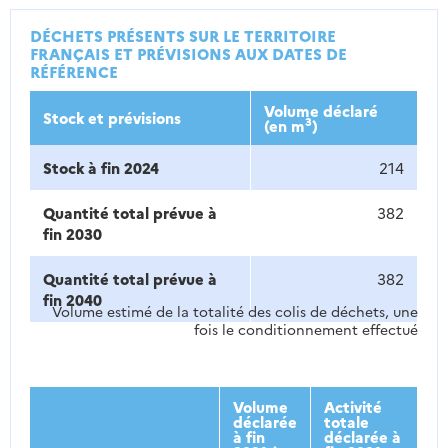
DÉCHETS PRÉSENTS SUR LE TERRITOIRE
FRANÇAIS ET PRÉVISIONS AUX DATES DE
RÉFÉRENCE
Volume déclaré
Stock et prévisions
3
(en m
)
Stock à fin 2024
214
Quantité total prévue à
382
fin 2030
Quantité total prévue à
382
fin 2040
Volume estimé de la totalité des colis de déchets, une
fois le conditionnement effectué
Volume
Activité
déclarée
totale
à fin
déclarée à