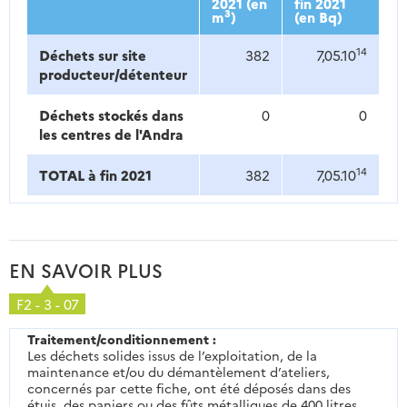
2021 (en
fin 2021
3
m
)
(en Bq)
14
Déchets sur site
382
7,05.10
producteur/détenteur
Déchets stockés dans
0
0
les centres de l'Andra
14
TOTAL à fin 2021
382
7,05.10
EN SAVOIR PLUS
F2 - 3 - 07
Traitement/conditionnement :
Les déchets solides issus de l’exploitation, de la
maintenance et/ou du démantèlement d’ateliers,
concernés par cette fiche, ont été déposés dans des
étuis, des paniers ou des fûts métalliques de 400 litres.