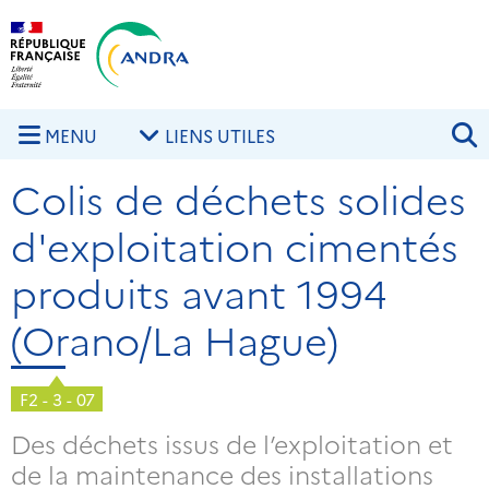
Aller au contenu principal
Skip to navigation
R
MENU
LIENS UTILES
Colis de déchets solides
d'exploitation cimentés
produits avant 1994
(Orano/La Hague)
F2 - 3 - 07
Des déchets issus de l’exploitation et
de la maintenance des installations