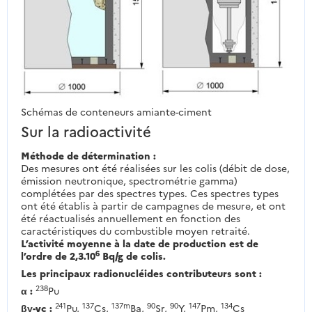
Schémas de conteneurs amiante-ciment
Sur la radioactivité
Méthode de détermination :
Des mesures ont été réalisées sur les colis (débit de dose,
émission neutronique, spectrométrie gamma)
complétées par des spectres types. Ces spectres types
ont été établis à partir de campagnes de mesure, et ont
été réactualisés annuellement en fonction des
caractéristiques du combustible moyen retraité.
L’activité moyenne à la date de production est de
6
l’ordre de 2,3.10
Bq/g de colis.
Les principaux radionucléides contributeurs sont :
238
α :
Pu
241
137
137m
90
90
147
134
βγ-vc :
Pu,
Cs,
Ba,
Sr,
Y,
Pm,
Cs