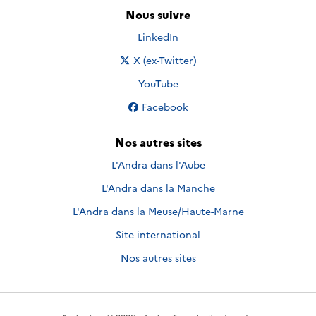
Nous suivre
Nous suivre sur
LinkedIn
Nous suivre sur
X (ex-Twitter)
Nous suivre sur
YouTube
Nous suivre sur
Facebook
Nos autres sites
L'Andra dans l'Aube
L'Andra dans la Manche
L'Andra dans la Meuse/Haute-Marne
Site international
Nos autres sites