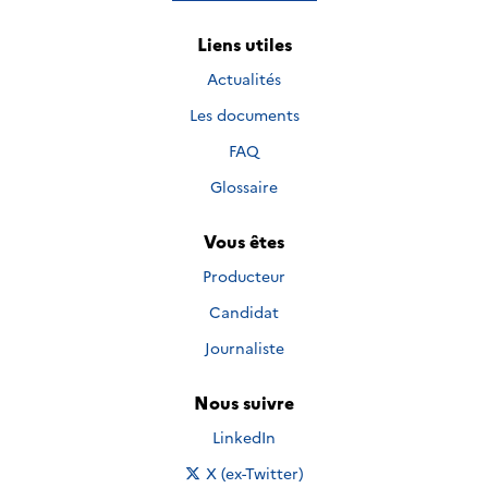
Liens utiles
Actualités
Les documents
FAQ
Glossaire
Vous êtes
Producteur
Candidat
Journaliste
Nous suivre
Nous suivre sur
LinkedIn
Nous suivre sur
X (ex-Twitter)