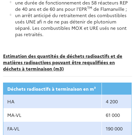
une durée de fonctionnement des 58 réacteurs REP
TM
de 40 ans et de 60 ans pour l’EPR
de Flamanville ;
un arrêt anticipé du retraitement des combustibles
usés UNE afi n de ne pas détenir de plutonium
séparé. Les combustibles MOX et URE usés ne sont
pas retraités.
Estimation des quantités de déchets radioactifs et de
matières radioactives pouvant être requalifiées en
déchets à terminaison (m3)
Déchets radioactifs à terminaison en m³
HA
4 200
MA-VL
61 000
FA-VL
190 000