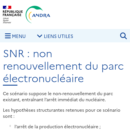
Aller au contenu principal
Skip to navigation
R
MENU
LIENS UTILES
SNR : non
renouvellement du parc
électronucléaire
Ce scénario suppose le non-renouvellement du parc
existant, entraînant l’arrêt immédiat du nucléaire.
Les hypothèses structurantes retenues pour ce scénario
sont :
l’arrêt de la production électronucléaire ;