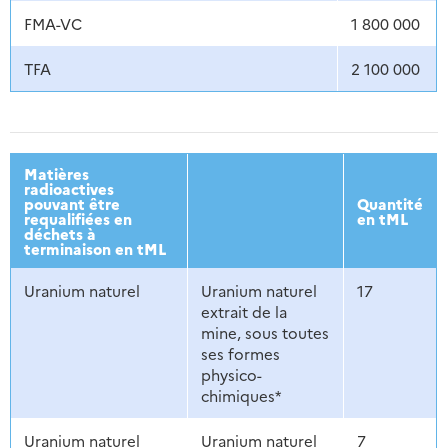
FMA-VC
1 800 000
TFA
2 100 000
Matières
radioactives
pouvant être
Quantité
requalifiées en
en tML
déchets à
terminaison en tML
Uranium naturel
Uranium naturel
17
extrait de la
mine, sous toutes
ses formes
physico-
chimiques*
Uranium naturel
Uranium naturel
7