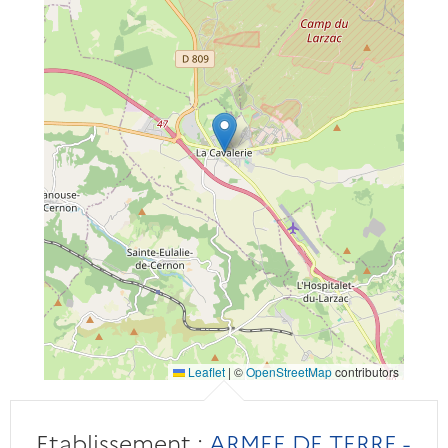
Leaflet
|
©
OpenStreetMap
contributors
Etablissement :
ARMEE DE TERRE -