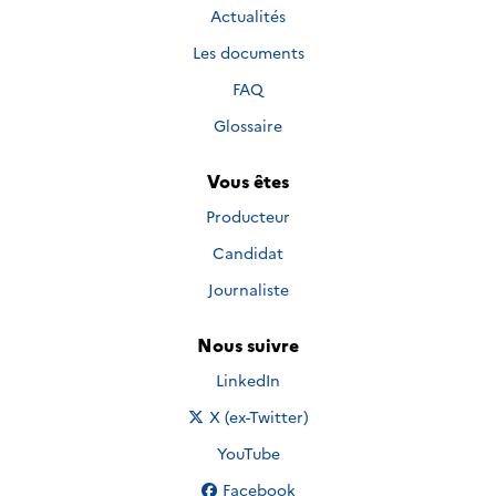
Actualités
Les documents
FAQ
Glossaire
Vous êtes
Producteur
Candidat
Journaliste
Nous suivre
Nous suivre sur
LinkedIn
Nous suivre sur
X (ex-Twitter)
Nous suivre sur
YouTube
Nous suivre sur
Facebook