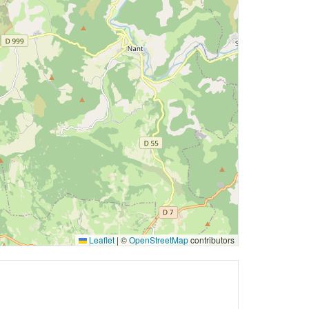
Leaflet
|
©
OpenStreetMap
contributors