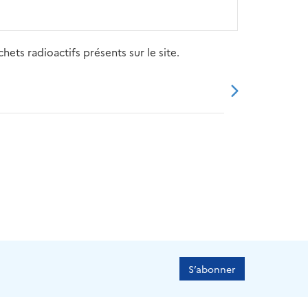
ets radioactifs présents sur le site.
20
2021
2022
2023
2024
S’abonner