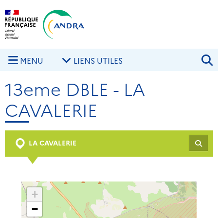
Aller au contenu principal
Skip to navigation
R
MENU
LIENS UTILES
13eme DBLE - LA
CAVALERIE
LA CAVALERIE
REC
+
−