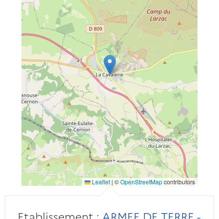
Leaflet
|
©
OpenStreetMap
contributors
Etablissement :
ARMEE DE TERRE -