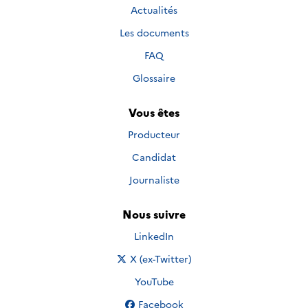
Actualités
Les documents
FAQ
Glossaire
Vous êtes
Producteur
Candidat
Journaliste
Nous suivre
Nous suivre sur
LinkedIn
Nous suivre sur
X (ex-Twitter)
Nous suivre sur
YouTube
Nous suivre sur
Facebook