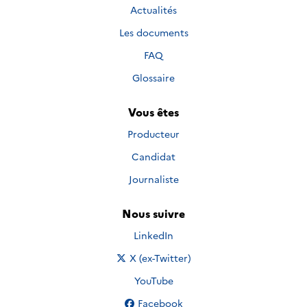
Actualités
Les documents
FAQ
Glossaire
Vous êtes
Producteur
Candidat
Journaliste
Nous suivre
Nous suivre sur
LinkedIn
Nous suivre sur
X (ex-Twitter)
Nous suivre sur
YouTube
Nous suivre sur
Facebook