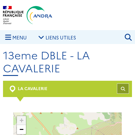
Aller au contenu principal
Skip to navigation
R
MENU
LIENS UTILES
13eme DBLE - LA
CAVALERIE
LA CAVALERIE
REC
+
−