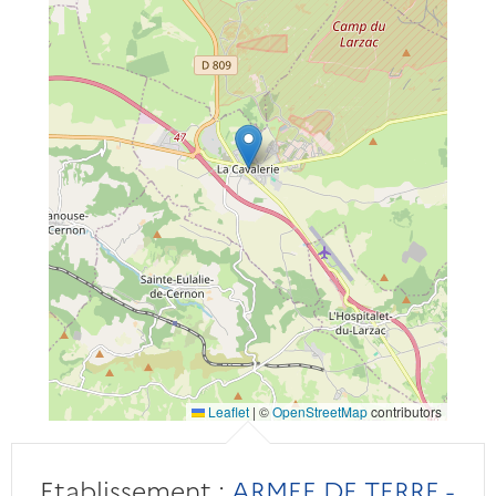
Leaflet
|
©
OpenStreetMap
contributors
Etablissement :
ARMEE DE TERRE -