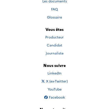
Les documents
FAQ
Glossaire
Vous êtes
Producteur
Candidat
Journaliste
Nous suivre
Nous suivre sur
LinkedIn
Nous suivre sur
X (ex-Twitter)
Nous suivre sur
YouTube
Nous suivre sur
Facebook