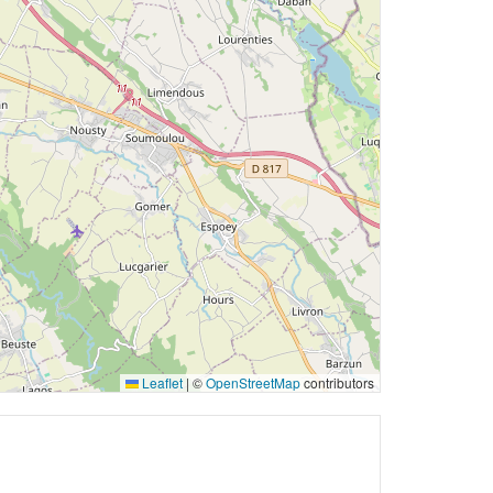
Leaflet
|
©
OpenStreetMap
contributors