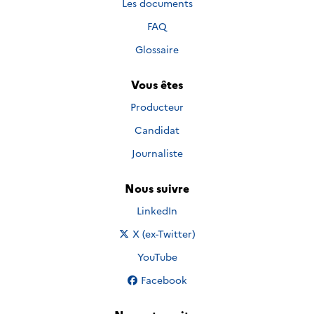
Les documents
FAQ
Glossaire
Vous êtes
Producteur
Candidat
Journaliste
Nous suivre
Nous suivre sur
LinkedIn
Nous suivre sur
X (ex-Twitter)
Nous suivre sur
YouTube
Nous suivre sur
Facebook