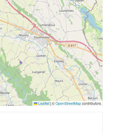
Leaflet
|
©
OpenStreetMap
contributors