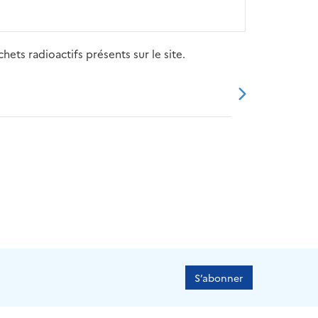
ets radioactifs présents sur le site.
20
2021
2022
2023
2024
S’abonner