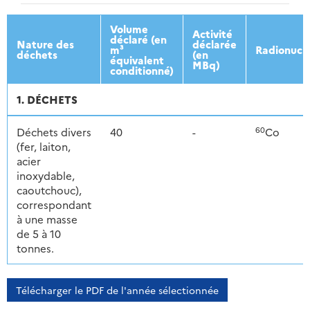
2013
2014
2015
2016
Volume
Activité
déclaré (en
Nature des
déclarée
m³
Radionucl
déchets
(en
équivalent
MBq)
conditionné)
1. DÉCHETS
60
Déchets divers
40
-
Co
(fer, laiton,
acier
inoxydable,
caoutchouc),
correspondant
à une masse
de 5 à 10
tonnes.
Télécharger le PDF de l'année sélectionnée