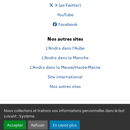
Nous suivre sur
X (ex-Twitter)
Nous suivre sur
YouTube
Nous suivre sur
Facebook
Nos autres sites
L'Andra dans l'Aube
L'Andra dans la Manche
L'Andra dans la Meuse/Haute-Marne
Site international
Nos autres sites
Nous collectons et traitons vos informations personnelles dans le but
Andra.fr
© 2026 - Andra. Tous droits réservés.
suivant :
Système
.
Accepter
Refuser
En savoir plus