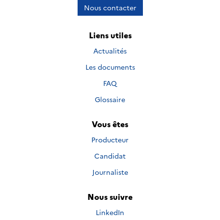
Nous contacter
Liens utiles
Actualités
Les documents
FAQ
Glossaire
Vous êtes
Producteur
Candidat
Journaliste
Nous suivre
Nous suivre sur
LinkedIn